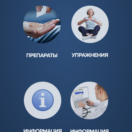
МОЧИ
- УЧАЩЁННОЕ
МОЧЕИСПУСКАНИЕ
- У МУЖЧИН
- У ЖЕНЩИН
- У ПОЖИЛЫХ
- СТРЕССОВОЕ
НЕДЕРЖАНИЕ
- У БЕРЕМЕННЫХ
- ПОСЛЕ РОДОВ
УПРАЖНЕНИЯ
ПРЕПАРАТЫ
- У ДЕТЕЙ
- СПАЗМЕКС
- УПРАЖНЕНИЕ
- ТОЛТЕРОДИН
КЕГЕЛЯ
- ДРИПТАН
- ГИМНАСТИЧЕСКИЕ
УПРАЖНЕНИЯ
- ВЕЗИКАР
ИНФОРМАЦИЯ
ИНФОРМАЦИЯ