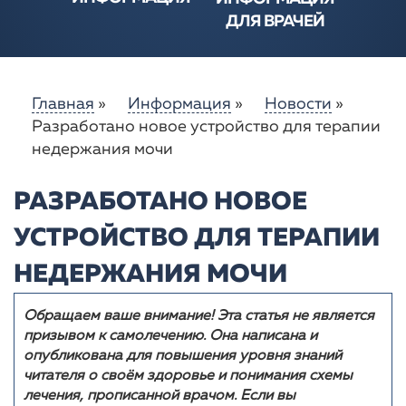
ДЛЯ ВРАЧЕЙ
- УЧАЩЁННОЕ
МОЧЕИСПУСКАНИЕ
(ГМП)
- РАССТРОЙСТВА
Главная
»
Информация
»
Новости
»
МОЧЕИСПУСКАНИЯ
- ПОЛЕЗНЫЕ
Разработано новое устройство для терапии
СОВЕТЫ
недержания мочи
- МНЕНИЕ
СПЕЦИАЛИСТА
- О ПРОБЛЕМЕ ГМП
РАЗРАБОТАНО НОВОЕ
- ГЛОССАРИЙ
- НОВОСТИ
УСТРОЙСТВО ДЛЯ ТЕРАПИИ
- НОВАЯ
ИНФОРМАЦИЯ
НЕДЕРЖАНИЯ МОЧИ
Обращаем ваше внимание! Эта статья не является
призывом к самолечению. Она написана и
опубликована для повышения уровня знаний
читателя о своём здоровье и понимания схемы
лечения, прописанной врачом. Если вы