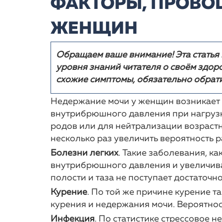
ФАКТОРЫ, ПРОВО
- У ПОЖИЛЫ
- СТРЕССОВ
НЕДЕРЖАНИ
ЖЕНЩИН
- У БЕРЕМЕ
- ПОСЛЕ РО
- У ДЕТЕЙ
Обращаем ваше внимание! Эта статья
уровня знаний читателя о своём здор
схожие симптомы, обязательно обрати
Недержание мочи у женщин возникает 
внутрибрюшного давления при нагрузк
родов или для нейтрализации возрастн
несколько раз увеличить вероятность 
Болезни легких
. Такие заболевания, к
внутрибрюшного давления и увеличива
полости и таза не поступает достаточн
Курение
. По той же причине курение т
курения и недержания мочи. Вероятност
Инфекция
. По статистике стрессовое 