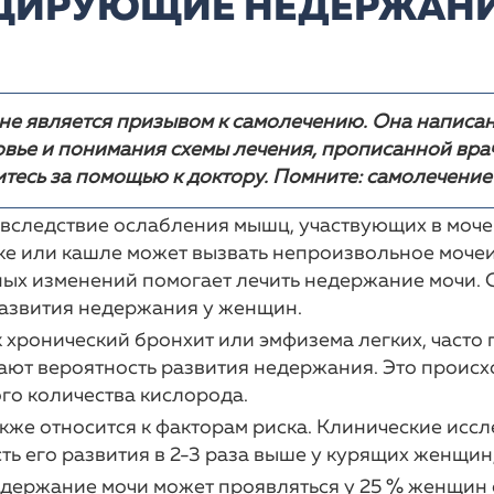
ЦИРУЮЩИЕ НЕДЕРЖАНИ
- МНЕ
Х
- ДРИПТАН
- ГИМНАСТИЧЕСКИЕ
СПЕЦИ
УПРАЖНЕНИЯ
ОЕ
- ВЕЗИКАР
- О П
Е
- ГЛО
ННЫХ
- НОВ
ДОВ
- НОВ
ИНФО
 не является призывом к самолечению. Она написа
овье и понимания схемы лечения, прописанной вра
тесь за помощью к доктору. Помните: самолечение
вследствие ослабления мышц, участвующих в моче
е или кашле может вызвать непроизвольное мочеи
ых изменений помогает лечить недержание мочи. С
развития недержания у женщин.
ак хронический бронхит или эмфизема легких, част
ют вероятность развития недержания. Это происх
ого количества кислорода.
акже относится к факторам риска. Клинические ис
ь его развития в 2-3 раза выше у курящих женщин,
недержание мочи может проявляться у 25 % женщин