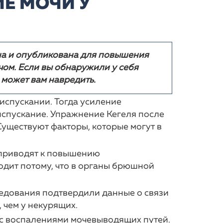
Е МОЧИ У
НИЕ
АЛИСТА
РОБЛЕМЕ ГМП
ССАРИЙ
ОСТИ
АЯ
РМАЦИЯ
на и опубликована для повышения
чом. Если вы обнаружили у себя
 может вам навредить.
испускании. Тогда усиление
спускание. Упражнение Кегеля после
уществуют факторы, которые могут в
о приводят к повышению
одит потому, что в органы брюшной
следования подтвердили данные о связи
 чем у некурящих.
 с воспалениями мочевыводящих путей.