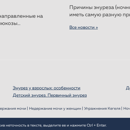
Причины энуреза (ночно
иметь самую разную пр
 направленные на
глюкозы…
Все новости »
Энурез у взрослых: особенности
Д
Детский энурез. Первичный энурез
ержания мочи |
Недержание мочи у женщин |
Упражнения Кегеля |
Ноч
 неточность в тексте, выделите ее и нажмите Ctrl + Enter.