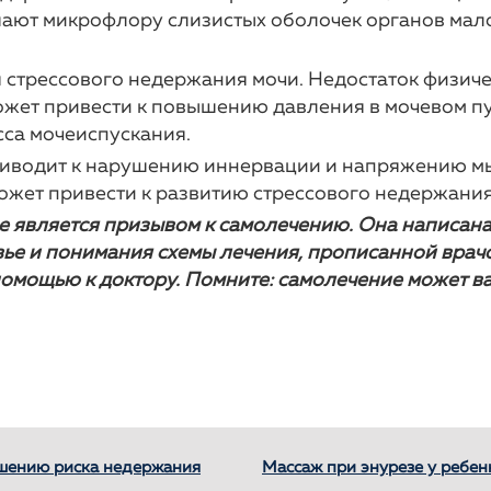
ают микрофлору слизистых оболочек органов мало
я стрессового недержания мочи. Недостаток физичес
может привести к повышению давления в мочевом п
са мочеиспускания.
приводит к нарушению иннервации и напряжению мы
ожет привести к развитию стрессового недержания
не является призывом к самолечению. Она написан
вье и понимания схемы лечения, прописанной врач
помощью к доктору. Помните: самолечение может ва
ьшению риска недержания
Массаж при энурезе у ребен